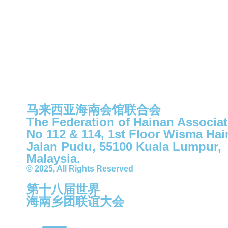
马来西亚海南会馆联合会
The Federation of Hainan Associat
No 112 & 114, 1st Floor Wisma Ha
Jalan Pudu, 55100 Kuala Lumpur,
Malaysia.
© 2025, All Rights Reserved
第⼗⼋届世界
海南乡团联谊⼤会