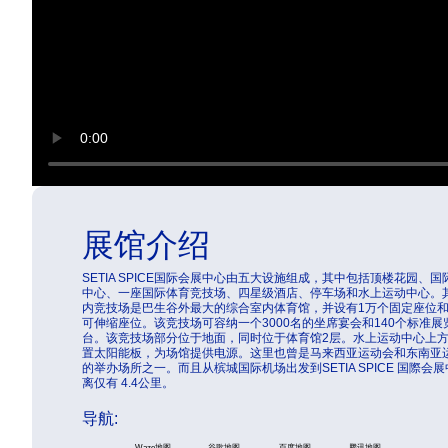
展馆介绍
SETIA SPICE国际会展中心由五大设施组成，其中包括顶楼花园、国
中心、一座国际体育竞技场、四星级酒店、停车场和水上运动中心。
内竞技场是巴生谷外最大的综合室内体育馆，并设有1万个固定座位和
可伸缩座位。该竞技场可容纳一个3000名的坐席宴会和140个标准展
台。该竞技场部分位于地面，同时位于体育馆2层。水上运动中心上
置太阳能板，为场馆提供电源。这里也曾是马来西亚运动会和东南亚
的举办场所之一。而且从槟城国际机场出发到SETIA SPICE 国際会
离仅有 4.4公里。
导航:
Waze地图
谷歌地图
百度地图
腾讯地图